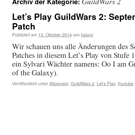
GuildWars 2
Archiv der Kategorie:
Let’s Play GuildWars 2: Sept
Patch
Publiziert am
13. Oktober 2014
von
katuro
Wir schauen uns alle Änderungen des S
Patches in diesem Let’s Play von Stufe 1
ein Sylvari Wächter namens: Oo I am G
of the Galaxy).
Veröffentlicht unter
Allgemein
,
GuildWars 2
,
Let's Play
,
Youtube