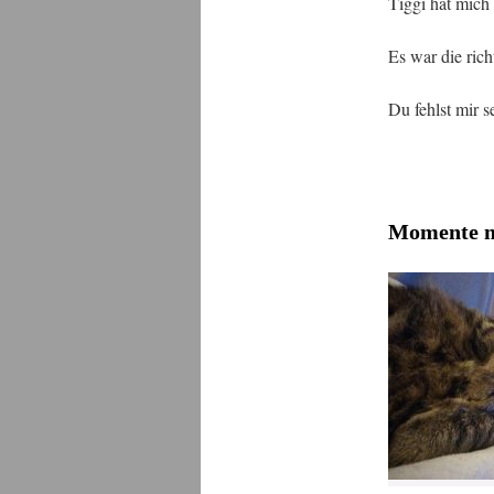
Tiggi hat mich
Es war die rich
Du fehlst mir 
Momente m