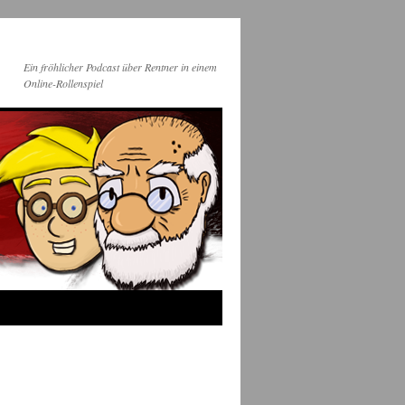
Ein fröhlicher Podcast über Rentner in einem
Online-Rollenspiel